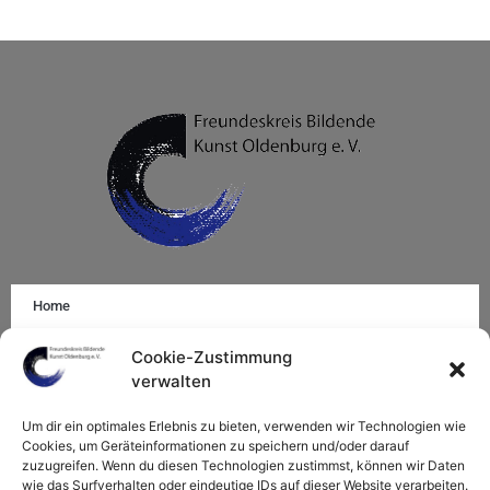
Home
Impressum
Cookie-Zustimmung
verwalten
Mitglied werden
Um dir ein optimales Erlebnis zu bieten, verwenden wir Technologien wie
Datenschutzerklärung
Cookies, um Geräteinformationen zu speichern und/oder darauf
zuzugreifen. Wenn du diesen Technologien zustimmst, können wir Daten
Cookie-Richtlinie (EU)
wie das Surfverhalten oder eindeutige IDs auf dieser Website verarbeiten.