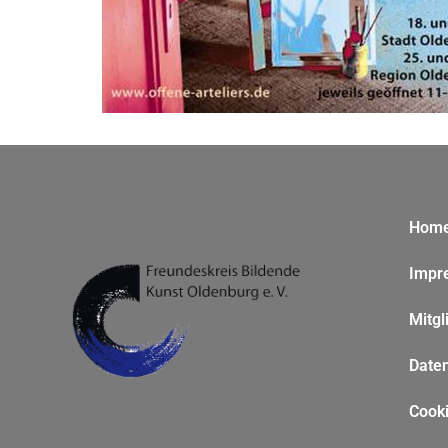
Hom
Impr
Mitgl
Date
Cooki