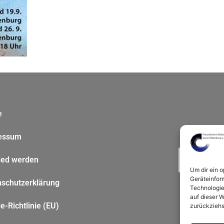
e
essum
ied werden
Um dir ein 
Geräteinfor
nschutzerklärung
Technologie
auf dieser W
e-Richtlinie (EU)
zurückziehs